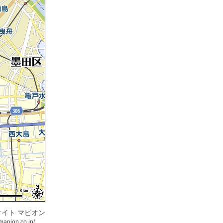
イト マピオン
mapion.co.jp/