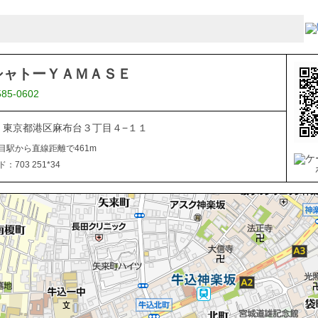
シャトーＹＡＭＡＳＥ
585-0602
041 東京都港区麻布台３丁目４−１１
目駅から直線距離で461m
703 251*34