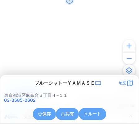
ブルーシャトーＹＡＭＡＳＥ
地図
アプリで見る
東京都港区麻布台３丁目４−１１
03-3585-0602
© ONE COMPATH © GeoTechnologies Inc.
保存
共有
ルート
東京都千代田区九段南２丁目８