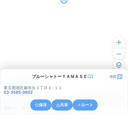
ブルーシャトーＹＡＭＡＳＥ
地図
アプリで見る
東京都港区麻布台３丁目４−１１
03-3585-0602
© ONE COMPATH © GeoTechnologies Inc.
保存
共有
ルート
東京都千代田区九段南２丁目８