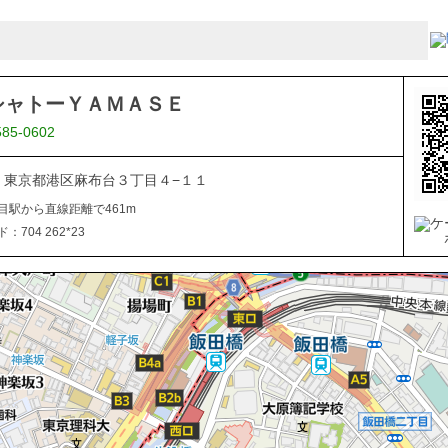
シャトーＹＡＭＡＳＥ
585-0602
041 東京都港区麻布台３丁目４−１１
目駅から直線距離で461m
704 262*23