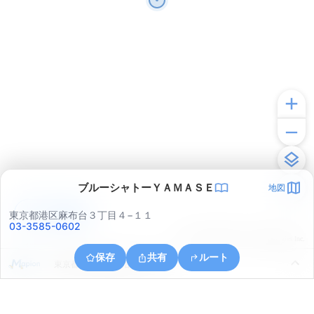
ブルーシャトーＹＡＭＡＳＥ
地図
アプリで見る
東京都港区麻布台３丁目４−１１
03-3585-0602
© ONE COMPATH © GeoTechnologies Inc.
保存
共有
ルート
東京都千代田区鍛冶町２丁目９