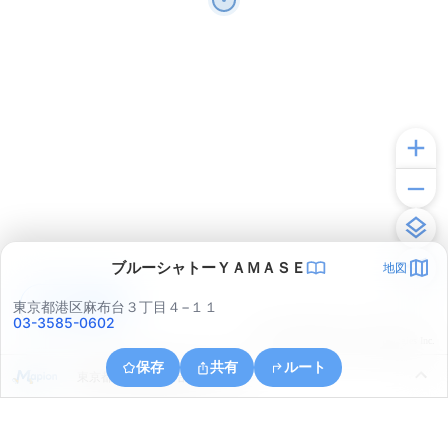
ブルーシャトーＹＡＭＡＳＥ
地図
アプリで見る
東京都港区麻布台３丁目４−１１
03-3585-0602
© ONE COMPATH © GeoTechnologies Inc.
保存
共有
ルート
東京都千代田区鍛冶町２丁目９