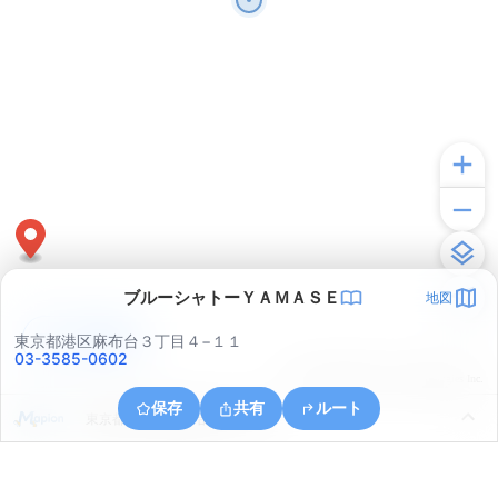
ブルーシャトーＹＡＭＡＳＥ
地図
アプリで見る
東京都港区麻布台３丁目４−１１
03-3585-0602
© ONE COMPATH © GeoTechnologies Inc.
保存
共有
ルート
東京都千代田区鍛冶町２丁目９