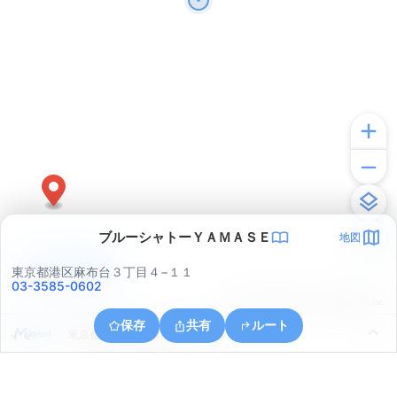
ブルーシャトーＹＡＭＡＳＥ
地図
アプリで見る
東京都港区麻布台３丁目４−１１
03-3585-0602
© ONE COMPATH © GeoTechnologies Inc.
保存
共有
ルート
東京都千代田区神田司町２丁目５