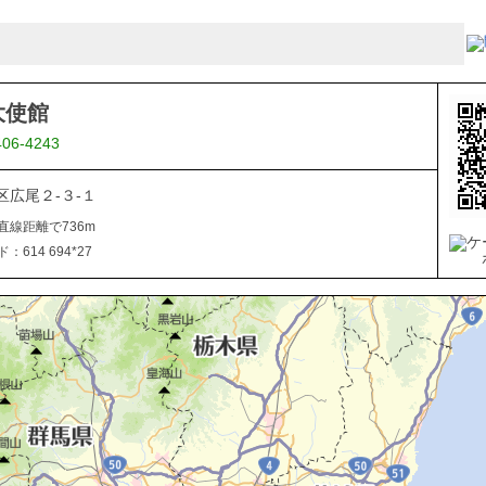
大使館
406-4243
区広尾２-３-１
直線距離で736m
614 694*27