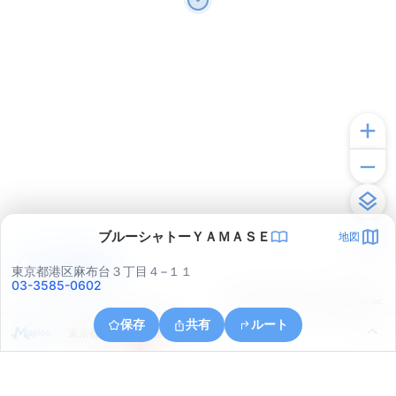
ブルーシャトーＹＡＭＡＳＥ
地図
アプリで見る
東京都港区麻布台３丁目４−１１
03-3585-0602
© ONE COMPATH © GeoTechnologies Inc.
保存
共有
ルート
東京都千代田区一番町