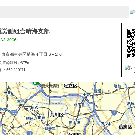
業労働組合晴海支部
532-3006
053 東京都中央区晴海４丁目６−２６
ら直線距離で675m
650 819*71