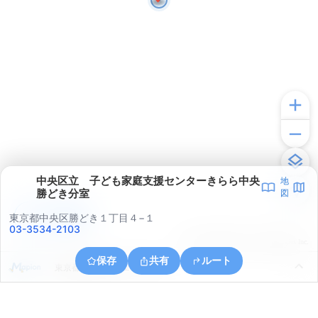
中央区立 子ども家庭支援センターきらら中央
地
勝どき分室
図
アプリで見る
東京都中央区勝どき１丁目４−１
03-3534-2103
© ONE COMPATH © GeoTechnologies Inc.
保存
共有
ルート
東京都江東区三好２丁目１５