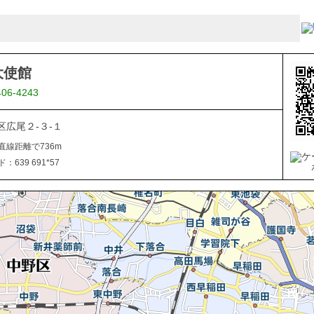
大使館
406-4243
区広尾２-３-１
直線距離で736m
639 691*57