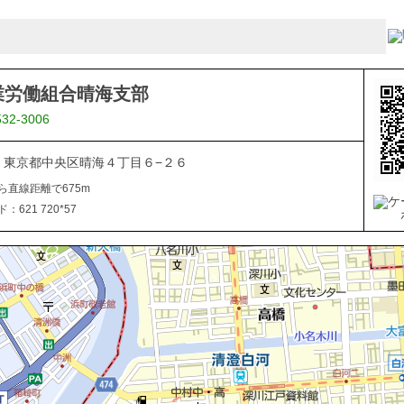
業労働組合晴海支部
532-3006
053 東京都中央区晴海４丁目６−２６
ら直線距離で675m
621 720*57