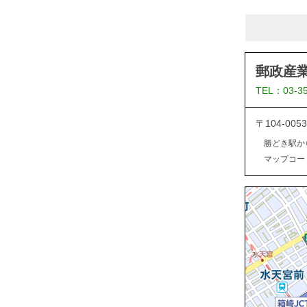
郵政産
TEL：03-3
〒104-0
勝どき駅か
マップコード：