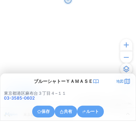
ブルーシャトーＹＡＭＡＳＥ
地図
アプリで見る
東京都港区麻布台３丁目４−１１
03-3585-0602
© ONE COMPATH © GeoTechnologies Inc.
保存
共有
ルート
東京都千代田区霞が関２丁目２