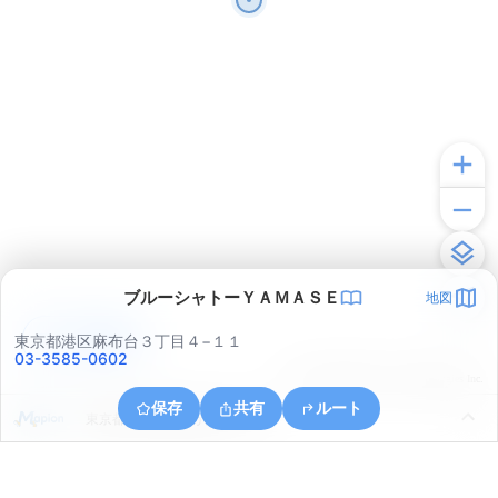
ブルーシャトーＹＡＭＡＳＥ
地図
アプリで見る
東京都港区麻布台３丁目４−１１
03-3585-0602
© ONE COMPATH © GeoTechnologies Inc.
保存
共有
ルート
東京都千代田区霞が関２丁目２