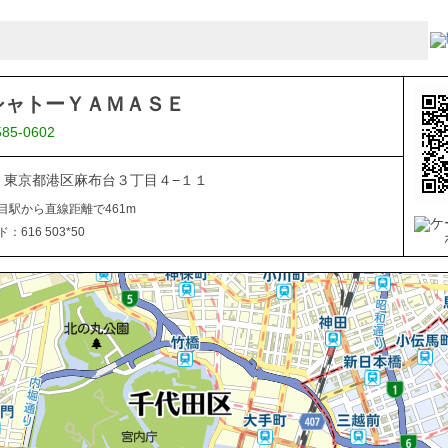
シャトーＹＡＭＡＳＥ
585-0602
041 東京都港区麻布台３丁目４−１１
目駅から直線距離で461m
616 503*50