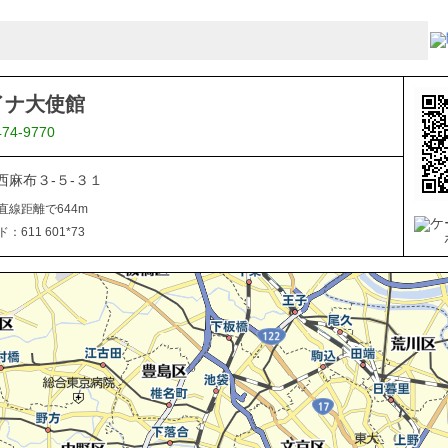
イナ大使館
474-9770
西麻布３-５-３１
直線距離で644m
611 601*73