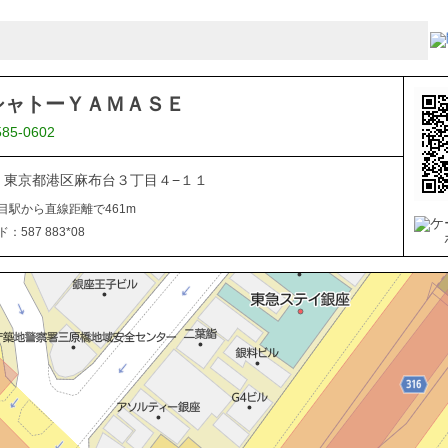
シャトーＹＡＭＡＳＥ
585-0602
041 東京都港区麻布台３丁目４−１１
目駅から直線距離で461m
587 883*08