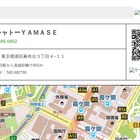
シャトーＹＡＭＡＳＥ
585-0602
041 東京都港区麻布台３丁目４−１１
目駅から直線距離で461m
585 882*00