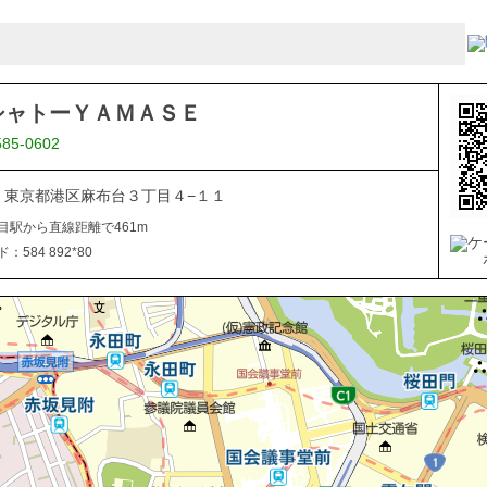
シャトーＹＡＭＡＳＥ
585-0602
041 東京都港区麻布台３丁目４−１１
目駅から直線距離で461m
584 892*80