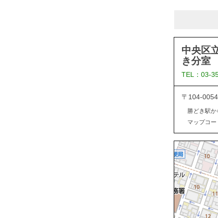
中央区
き分室
TEL：03-3
〒104-0
勝どき駅か
マップコード：