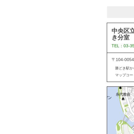
中央区
き分室
TEL：03-3
〒104-0
勝どき駅か
マップコード：