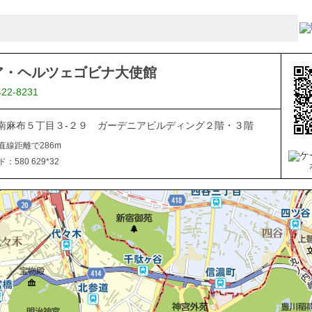
ア・ヘルツェゴビナ大使館
422-8231
南麻布５丁目３-２９ ガーデニアビルディング２階・３階
直線距離で286m
580 629*32