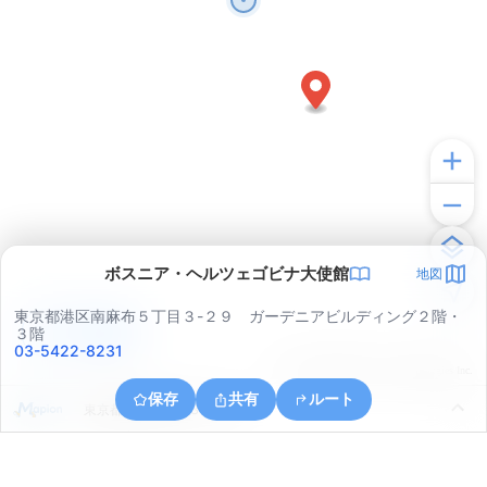
ボスニア・ヘルツェゴビナ大使館
地図
東京都港区南麻布５丁目３-２９ ガーデニアビルディング２階・
アプリで見る
３階
03-5422-8231
© ONE COMPATH © GeoTechnologies Inc.
保存
共有
ルート
東京都港区北青山３丁目４