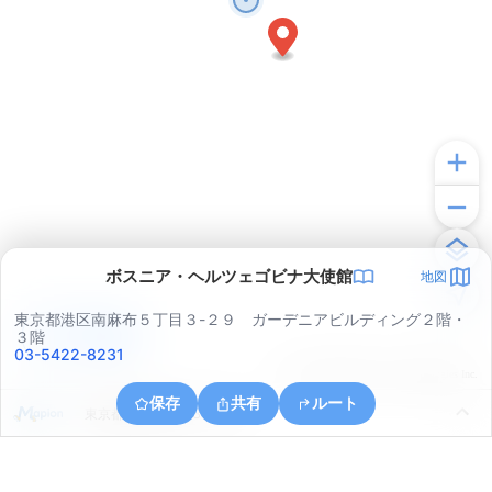
ボスニア・ヘルツェゴビナ大使館
地図
東京都港区南麻布５丁目３-２９ ガーデニアビルディング２階・
アプリで見る
３階
03-5422-8231
© ONE COMPATH © GeoTechnologies Inc.
保存
共有
ルート
東京都港区北青山３丁目４