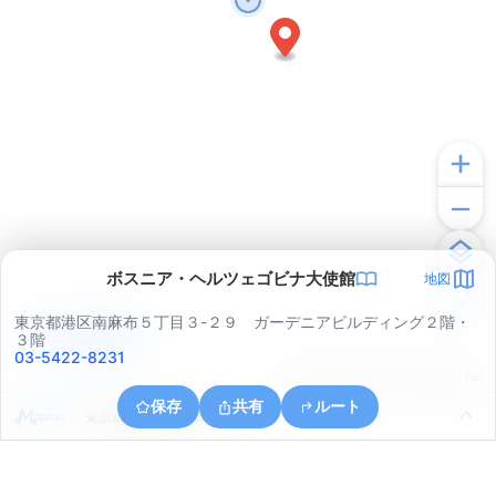
ボスニア・ヘルツェゴビナ大使館
地図
東京都港区南麻布５丁目３-２９ ガーデニアビルディング２階・
アプリで見る
３階
03-5422-8231
© ONE COMPATH © GeoTechnologies Inc.
保存
共有
ルート
東京都港区北青山３丁目４