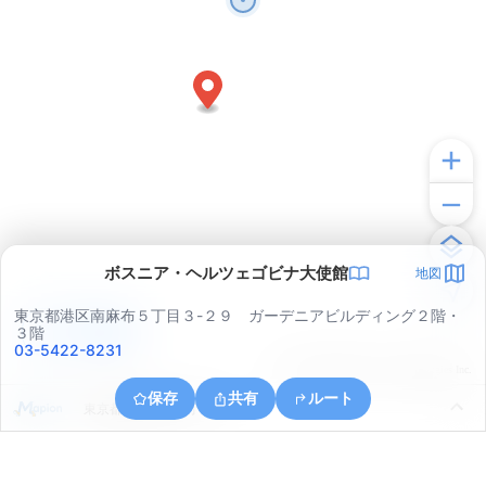
ボスニア・ヘルツェゴビナ大使館
地図
東京都港区南麻布５丁目３-２９ ガーデニアビルディング２階・
アプリで見る
３階
03-5422-8231
© ONE COMPATH © GeoTechnologies Inc.
保存
共有
ルート
東京都港区赤坂９丁目７