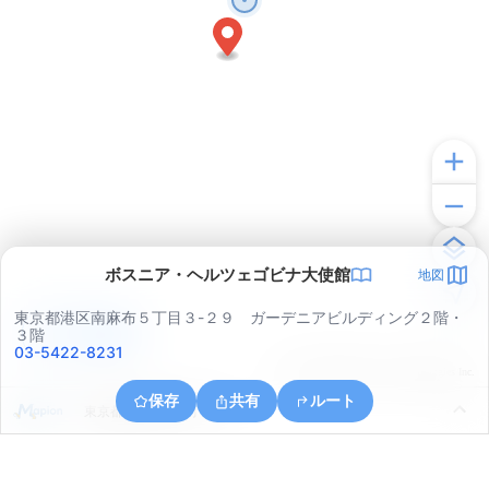
ボスニア・ヘルツェゴビナ大使館
地図
東京都港区南麻布５丁目３-２９ ガーデニアビルディング２階・
アプリで見る
３階
03-5422-8231
© ONE COMPATH © GeoTechnologies Inc.
保存
共有
ルート
東京都港区赤坂９丁目７