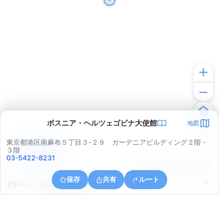
ボスニア・ヘルツェゴビナ大使館
地図
東京都港区南麻布５丁目３-２９ ガーデニアビルディング２階・
アプリで見る
３階
03-5422-8231
© ONE COMPATH © GeoTechnologies Inc.
保存
共有
ルート
東京都港区北青山３丁目４