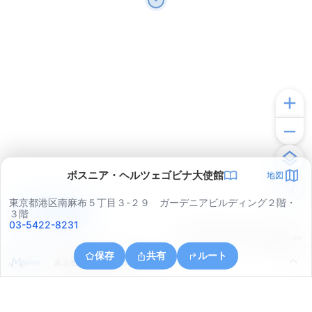
ボスニア・ヘルツェゴビナ大使館
地図
東京都港区南麻布５丁目３-２９ ガーデニアビルディング２階・
アプリで見る
３階
03-5422-8231
© ONE COMPATH © GeoTechnologies Inc.
保存
共有
ルート
東京都港区北青山３丁目４