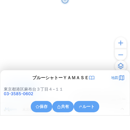
ブルーシャトーＹＡＭＡＳＥ
地図
アプリで見る
東京都港区麻布台３丁目４−１１
03-3585-0602
© ONE COMPATH © GeoTechnologies Inc.
保存
共有
ルート
東京都中央区明石町１４