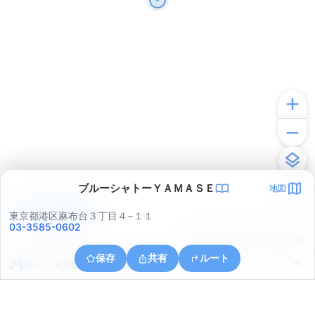
ブルーシャトーＹＡＭＡＳＥ
地図
アプリで見る
東京都港区麻布台３丁目４−１１
03-3585-0602
© ONE COMPATH © GeoTechnologies Inc.
保存
共有
ルート
東京都中央区築地６丁目３