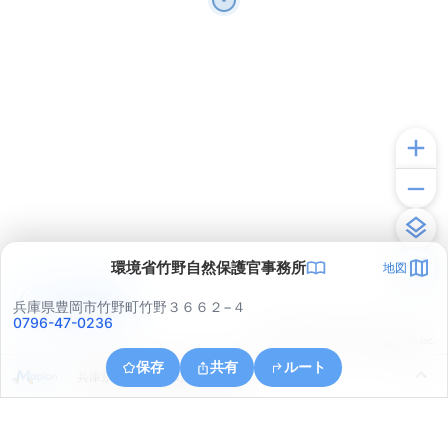
環境省竹野自然保護官事務所
地図
アプリで見る
兵庫県豊岡市竹野町竹野３６６２−４
0796-47-0236
© ONE COMPATH © GeoTechnologies Inc.
保存
共有
ルート
兵庫県美方郡香美町香住区相谷