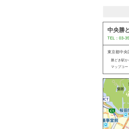
中央勝
TEL：03-3
東京都中央
勝どき駅か
マップコード：