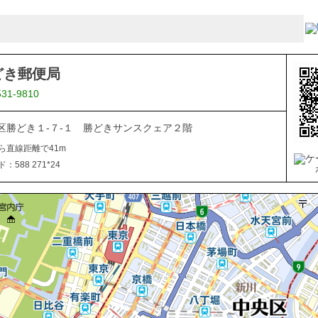
どき郵便局
531-9810
区勝どき１-７-１ 勝どきサンスクェア２階
ら直線距離で41m
588 271*24