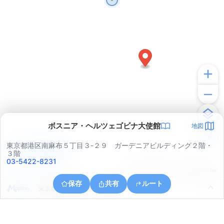
ボスニア・ヘルツェゴビナ大使館
地図
東京都港区南麻布５丁目３-２９ ガーデニアビルディング２階・
アプリで見る
３階
03-5422-8231
© ONE COMPATH © GeoTechnologies Inc.
保存
共有
ルート
東京都港区南青山４丁目２６