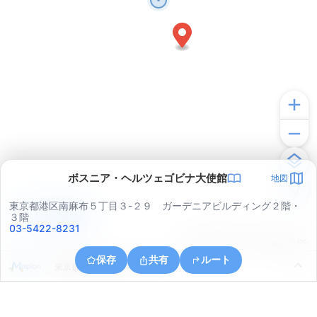
ボスニア・ヘルツェゴビナ大使館
地図
東京都港区南麻布５丁目３-２９ ガーデニアビルディング２階・
アプリで見る
３階
03-5422-8231
© ONE COMPATH © GeoTechnologies Inc.
保存
共有
ルート
東京都港区南青山４丁目２６