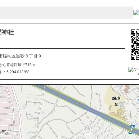
間神社
市稲毛区黒砂３丁目９
から直線距離で713m
6 294 013*88