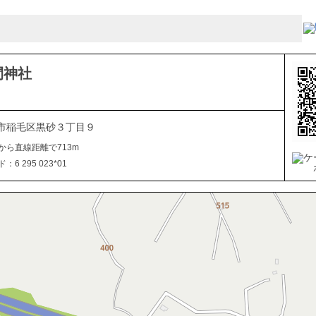
間神社
市稲毛区黒砂３丁目９
から直線距離で713m
6 295 023*01