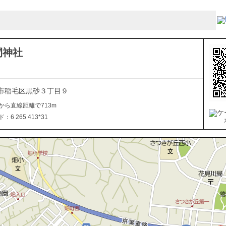
間神社
市稲毛区黒砂３丁目９
から直線距離で713m
6 265 413*31