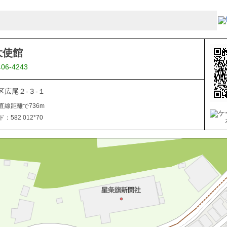
大使館
406-4243
区広尾２-３-１
直線距離で736m
582 012*70