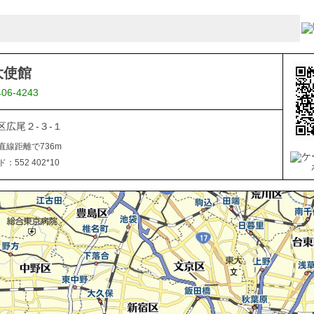
大使館
406-4243
区広尾２-３-１
直線距離で736m
552 402*10