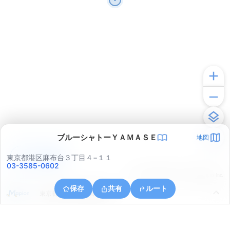
ブルーシャトーＹＡＭＡＳＥ
地図
アプリで見る
東京都港区麻布台３丁目４−１１
03-3585-0602
© ONE COMPATH © GeoTechnologies Inc.
保存
共有
ルート
東京都中央区浜離宮庭園１