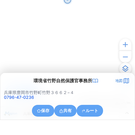
環境省竹野自然保護官事務所
地図
アプリで見る
兵庫県豊岡市竹野町竹野３６６２−４
0796-47-0236
© ONE COMPATH © GeoTechnologies Inc.
保存
共有
ルート
兵庫県豊岡市竹野町宇日