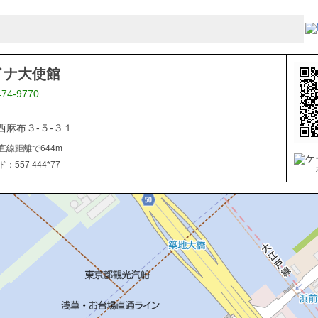
イナ大使館
474-9770
西麻布３-５-３１
直線距離で644m
557 444*77