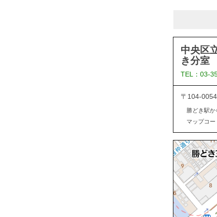
中央区
き分室
TEL：03-3
〒104-0
勝どき駅か
マップコード：