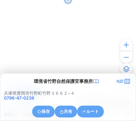
環境省竹野自然保護官事務所
地図
アプリで見る
兵庫県豊岡市竹野町竹野３６６２−４
0796-47-0236
© ONE COMPATH © GeoTechnologies Inc.
保存
共有
ルート
兵庫県豊岡市竹野町宇日