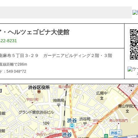
ア・ヘルツェゴビナ大使館
422-8231
南麻布５丁目３-２９ ガーデニアビルディング２階・３階
直線距離で286m
549 048*72