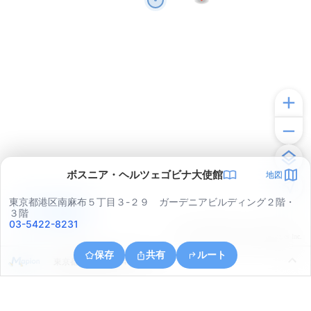
ボスニア・ヘルツェゴビナ大使館
地図
東京都港区南麻布５丁目３-２９ ガーデニアビルディング２階・
アプリで見る
３階
03-5422-8231
© ONE COMPATH © GeoTechnologies Inc.
保存
共有
ルート
東京都渋谷区広尾４丁目１